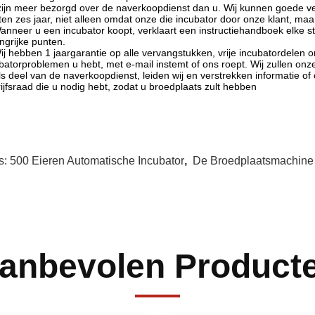
zijn meer bezorgd over de naverkoopdienst dan u. Wij kunnen goede v
ten zes jaar, niet alleen omdat onze die incubator door onze klant, ma
anneer u een incubator koopt, verklaart een instructiehandboek elke s
ngrijke punten.
ij hebben 1 jaargarantie op alle vervangstukken, vrije incubatordele
batorproblemen u hebt, met e-mail instemt of ons roept. Wij zullen onz
ls deel van de naverkoopdienst, leiden wij en verstrekken informatie of
ijfsraad die u nodig hebt, zodat u broedplaats zult hebben
s:
500 Eieren Automatische Incubator
,
De Broedplaatsmachine
anbevolen Product