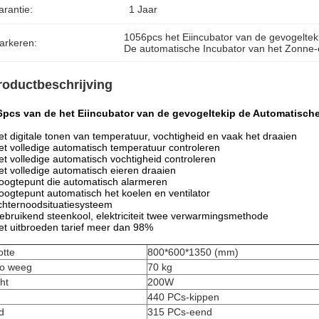
arantie:
1 Jaar
1056pcs het Eiincubator van de gevogeltek
arkeren:
De automatische Incubator van het Zonne-
roductbeschrijving
6pcs van de het Eiincubator van de gevogeltekip de Automatische
et digitale tonen van temperatuur, vochtigheid en vaak het draaien
et volledige automatisch temperatuur controleren
et volledige automatisch vochtigheid controleren
et volledige automatisch eieren draaien
oogtepunt die automatisch alarmeren
oogtepunt automatisch het koelen en ventilator
chternoodsituatiesysteem
ebruikend steenkool, elektriciteit twee verwarmingsmethode
et uitbroeden tarief meer dan 98%
otte
800*600*1350 (mm)
to weeg
70 kg
ht
200W
440 PCs-kippen
d
315 PCs-eend