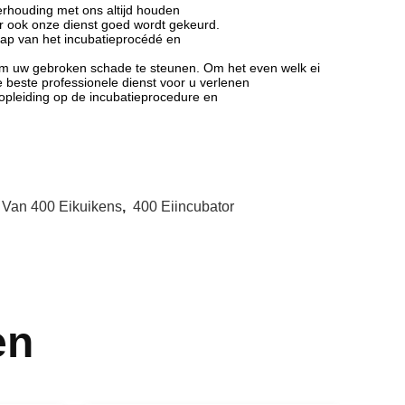
erhouding met ons altijd houden
ar ook onze dienst goed wordt gekeurd.
tap van het incubatieprocédé en
n om uw gebroken schade te steunen. Om het even welk ei
e beste professionele dienst voor u verlenen
 opleiding op de incubatieprocedure en
 Van 400 Eikuikens
,
400 Eiincubator
en