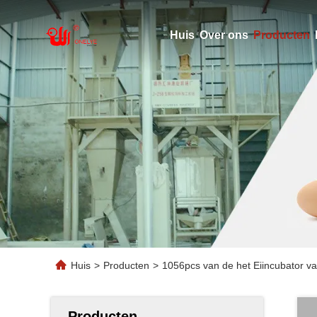
Huis
Over ons
Producten
Huis
>
Producten
>
1056pcs van de het Eiincubator v
Producten