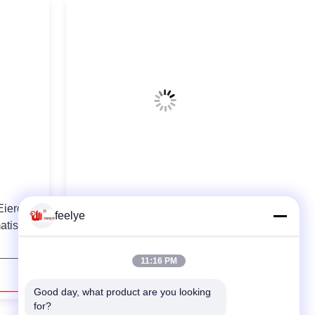
Eieren
Van het de Fazantei van het 160
feelye
atisch
Eierenkabinet van het de
Incubatorgevogelte het
Landbouwbedrijfincubator het
11:16 PM
Grootbrengen
Contact opnemen
Good day, what product are you looking 
for?