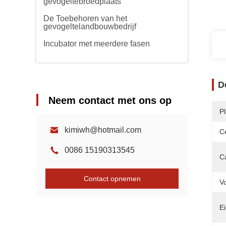
gevogeltebroedplaats
De Toebehoren van het
gevogeltelandbouwbedrijf
Incubator met meerdere fasen
D
Neem contact met ons op
P
kimiwh@hotmail.com
Ce
0086 15190313545
Ca
Contact opnemen
Vo
Ei