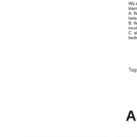
Wij 
klan
A. W
bela
B. W
incu
C. a
bedr
Tag
A