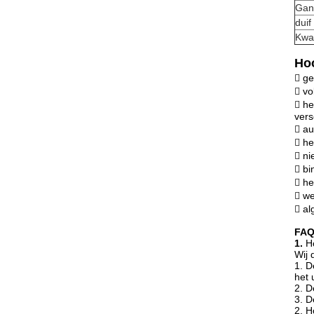
Gan
duif
Kwar
Hoo
 ge
 vo
 he
vers
 au
 he
 ni
 bi
 he
 w
 a
FA
1.
H
Wij 
1. D
het 
2. D
3. D
2. H