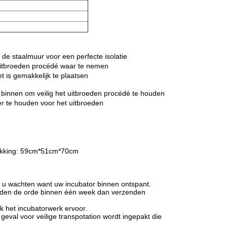
de staalmuur voor een perfecte isolatie
 uitbroeden procédé waar te nemen
et is gemakkelijk te plaatsen
 binnen om veilig het uitbroeden procédé te houden
er te houden voor het uitbroeden
akking: 59cm*51cm*70cm
lt u wachten want uw incubator binnen ontspant.
ereiden de orde binnen één week dan verzenden
jk het incubatorwerk ervoor.
geval voor veilige transpotation wordt ingepakt die