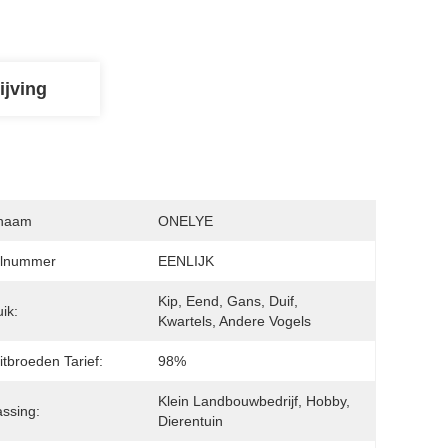
ijving
naam
ONELYE
lnummer
EENLIJK
Kip, Eend, Gans, Duif, 
ik:
Kwartels, Andere Vogels
itbroeden Tarief:
98%
Klein Landbouwbedrijf, Hobby, 
ssing:
Dierentuin