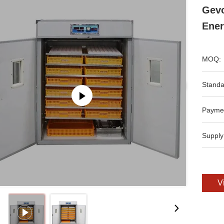
Gevo
Ener
MOQ:
Standa
Payme
Supply
V