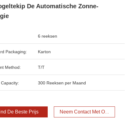
geltekip De Automatische Zonne-
gie
6 reeksen
rd Packaging:
Karton
nt Method:
T/T
 Capacity:
300 Reeksen per Maand
ind De Beste Prijs
Neem Contact Met Ons Op