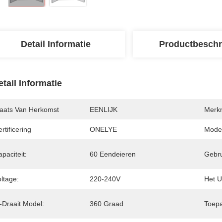
Detail Informatie
Productbeschr
etail Informatie
laats Van Herkomst
EENLIJK
Merk
rtificering
ONELYE
Mode
paciteit:
60 Eendeieren
Gebru
ltage:
220-240V
Het U
-Draait Model:
360 Graad
Toepa