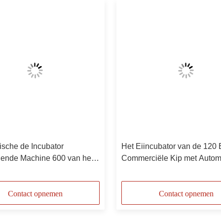
ische de Incubator
Het Eiincubator van de 120 
dende Machine 600 van het
Commerciële Kip met Autom
eei Eiincubator
Turner Hatching Machine
Contact opnemen
Contact opnemen