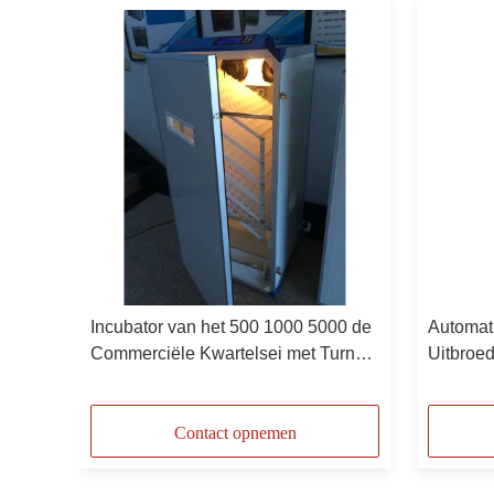
eren
Incubator van het 500 1000 5000 de
Automat
Commerciële Kwartelsei met Turner
Uitbroe
derij
Automatic Hatching Machine
Gevogelt
Contact opnemen