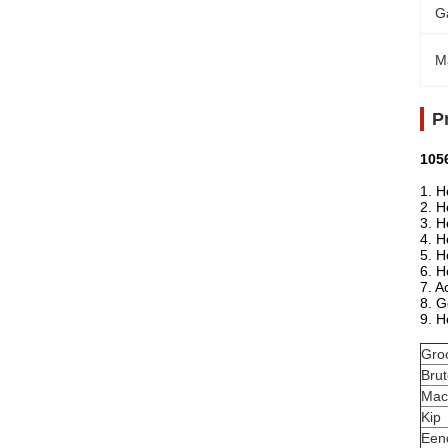
G
M
P
105
1. H
2. H
3. H
4. H
5. H
6. H
7. A
8. G
9. H
Gro
Bru
Mac
Kip
Een