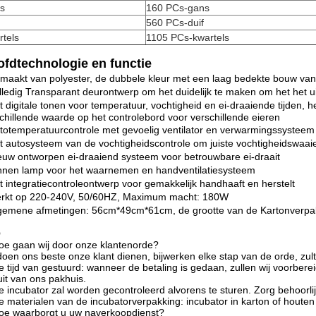
s
160 PCs-gans
560 PCs-duif
tels
1105 PCs-kwartels
fdtechnologie en functie
maakt van polyester, de dubbele kleur met een laag bedekte bouw van 
lledig Transparant deurontwerp om het duidelijk te maken om het het
t digitale tonen voor temperatuur, vochtigheid en ei-draaiende tijden, h
chillende waarde op het controlebord voor verschillende eieren
totemperatuurcontrole met gevoelig ventilator en verwarmingssysteem
t autosysteem van de vochtigheidscontrole om juiste vochtigheidswaai
euw ontworpen ei-draaiend systeem voor betrouwbare ei-draait
nnen lamp voor het waarnemen en handventilatiesysteem
t integratiecontroleontwerp voor gemakkelijk handhaaft en herstelt
erkt op 220-240V, 50/60HZ, Maximum macht: 180W
lgemene afmetingen: 56cm*49cm*61cm, de grootte van de Kartonverp
Q
oe gaan wij door onze klantenorde?
doen ons beste onze klant dienen, bijwerken elke stap van de orde, zu
e tijd van gestuurd: wanneer de betaling is gedaan, zullen wij voorb
uit van ons pakhuis.
e incubator zal worden gecontroleerd alvorens te sturen. Zorg behoorli
e materialen van de incubatorverpakking: incubator in karton of houten 
oe waarborgt u uw naverkoopdienst?